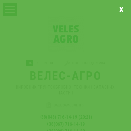
x
UA
RU
EN
DE
ТЕХНІЧНА ПІДТРИМКА
ВЕЛЕС-АГРО
ВИРОБНИК ҐРУНТООБРОБНОЇ ТЕХНІКИ І ЗАПАСНИХ
ЧАСТИН
ВАШЕ ЗАМОВЛЕННЯ
+38(048) 716-14-19 (20;21)
+38(067) 716-14-19