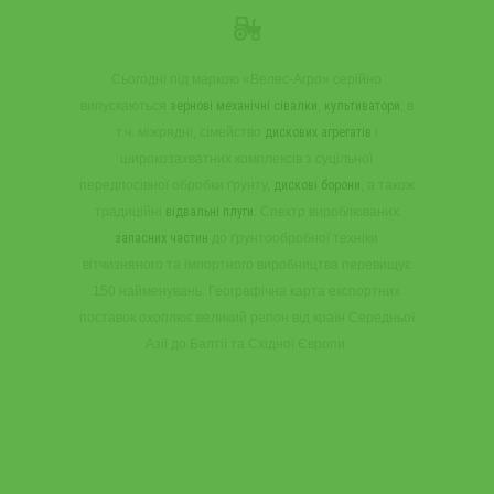
Сьогодні під маркою «Велес-Агро» серійно
випускаються
зернові механічні сівалки
,
культиватори
, в
т.ч. міжрядні, сімейство
дискових агрегатів
і
широкозахватних комплексів з суцільної
передпосівної обробки ґрунту,
дискові борони
, а також
традиційні
відвальні плуги
. Спектр вироблюваних
запасних частин
до ґрунтообробної техніки
вітчизняного та імпортного виробництва перевищує
150 найменувань. Географічна карта експортних
поставок охоплює великий регіон від країн Середньої
Азії до Балтії та Східної Європи.