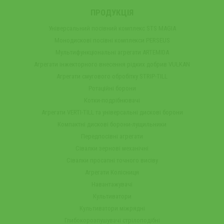
ПРОДУКЦІЯ
Універсальний посівний комплекс STS MAGIA
Монодискові посівні комплекси PERSEUS
Мультифункціональні агрегати ARTEMIDA
Агрегати інжекторного внесення рідких добрив VULKAN
Агрегати смугового обробітку STRIP-TILL
Ротаційні борони
Котки-подрібнювачі
Агрегати VERTI-TILL та універсальні дискові борони
Компактні дискові борони-лущильники
Передпосівні агрегати
Сівалки зернові механічні
Сівалки просапні точного висіву
Агрегати Колісниця
Навантажувачі
Культиватори
Культиватори міжрядні
Глибокорозпушувачі стрілоподібні