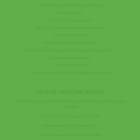
Агрегати ґрунтообробні напівнавісні
Плуги дискові
Плуги оборотні відвальні
Плуги з регульованою шириною захвату
Жниварки та візки
Ємності для внесення добрив
Вузли для приготування РКД та ємності універсальні
Елеваторне обладнання
Садовий інструмент
Запчастини для дорожньо-будівельної техніки
КАТАЛОГ ЗАПАСНИХ ЧАСТИН
Запчастини до агрегатів інжекторного внесення рідких добрив
VULKAN
Диски на імпортні дискові борони
Лапи на імпортні культиватори
Диски сошника на імпортні сівалки